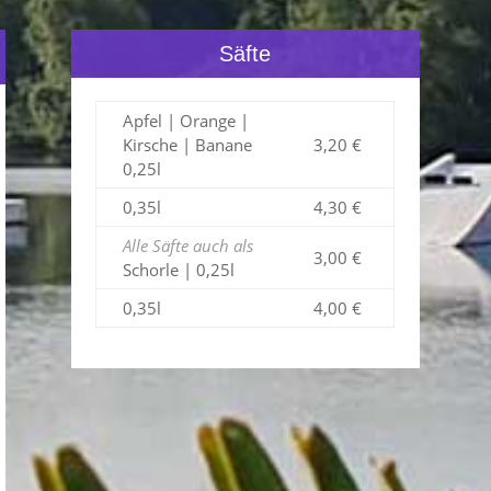
Säfte
Apfel | Orange |
Kirsche | Banane
3,20 €
0,25l
0,35l
4,30 €
Alle Säfte auch als
3,00 €
Schorle | 0,25l
0,35l
4,00 €