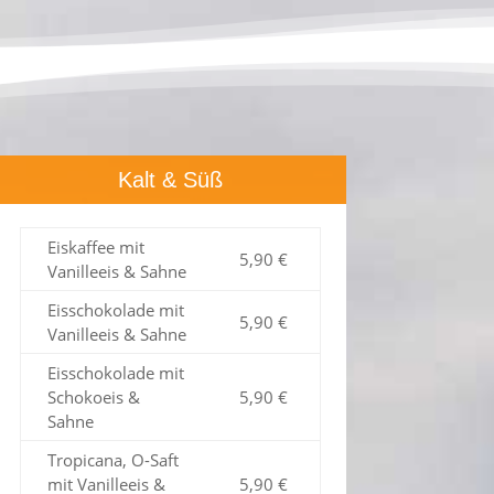
Kalt & Süß
Eiskaffee mit
5,90 €
Vanilleeis & Sahne
Eisschokolade mit
5,90 €
Vanilleeis & Sahne
Eisschokolade mit
Schokoeis &
5,90 €
Sahne
Tropicana, O-Saft
mit Vanilleeis &
5,90 €