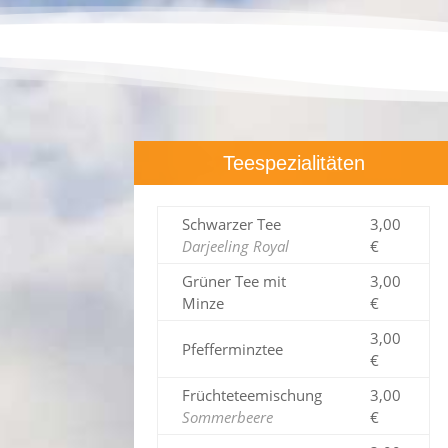
Teespezialitäten
Schwarzer Tee
3,00
Darjeeling Royal
€
Grüner Tee mit
3,00
Minze
€
3,00
Pfefferminztee
€
Früchteteemischung
3,00
Sommerbeere
€