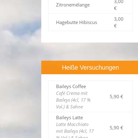
3,00
Zitronemélange
€
3,00
Hagebutte Hibiscus
€
Heiße Versuchungen
Baileys Coffee
Café Crema mit
5,90 €
Baileys (4cl, 17 %
Vol.) & Sahne
Baileys Latte
Latte Macchiato
5,90 €
mit Baileys (4cl, 17
% Vol.) & Sahne