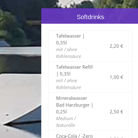
Softdrinks
Tafelwasser |
0,35l
2,20 €
mit / ohne
Kohlensäure
Tafelwasser Refill
| 0,35l
1,00 €
mit / ohne
Kohlensäure
Mineralwasser
Bad Harzburger |
0,25l
2,50 €
Medium /
Naturelle
Coca-Cola / -Zero