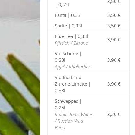
3,50 €
| 0,33l
Fanta | 0,33l
3,50 €
Sprite | 0,33l
3,50 €
Fuze Tea | 0,33l
3,90 €
Pfirsich / Zitrone
Vio Schorle |
0,33l
3,90 €
Apfel / Rhabarber
Vio Bio Limo
Zitrone-Limette |
3,90 €
0,33l
Schweppes |
0,25l
Indian Tonic Water
3,20 €
/ Russian Wild
Berry