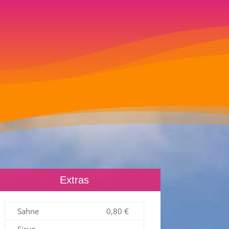
Extras
Sahne
0,80 €