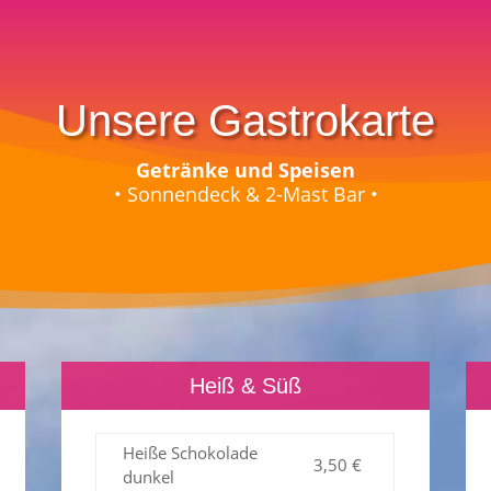
Unsere Gastrokarte
Getränke und Speisen
• Sonnendeck & 2-Mast Bar •
Heiß & Süß
Heiße Schokolade
3,50 €
dunkel