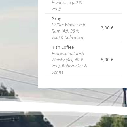
Frangelico (20 %
Vol.))
Grog
Heißes Wasser mit
3,90 €
Rum (4cl, 38 %
Vol.) & Rohrucker
Irish Coffee
Espresso mit Irish
Whisky (4cl, 40 %
5,90 €
Vol.), Rohrzucker &
Sahne