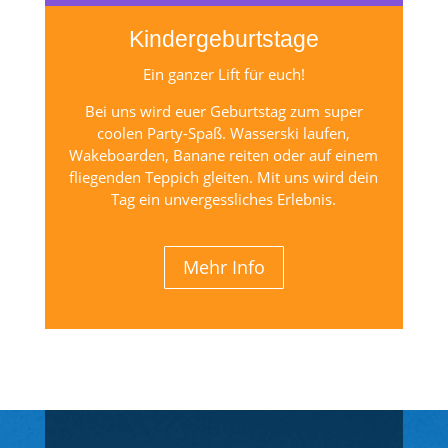
Kindergeburtstage
Ein ganzer Lift für euch!
Bei uns wird euer Geburtstag zum super
coolen Party-Spaß. Wasserski laufen,
Wakeboarden, Banane reiten oder auf einem
fliegenden Teppich gleiten. Mit uns wird dein
Tag ein unvergessliches Erlebnis.
Mehr Info