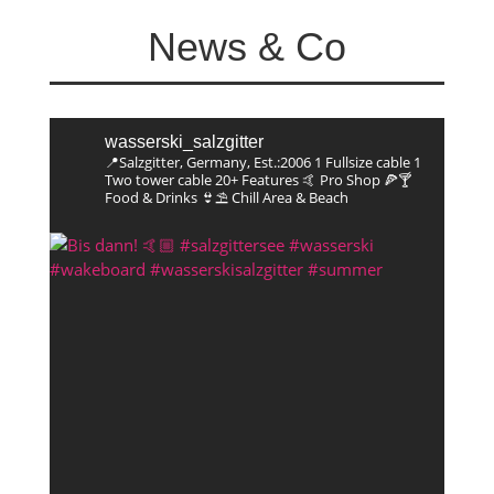
News & Co
wasserski_salzgitter
📍Salzgitter, Germany, Est.:2006
1 Fullsize cable
1
Two tower cable
20+ Features
🤙 Pro Shop
🍕🍸
Food & Drinks
👙⛱️ Chill Area & Beach